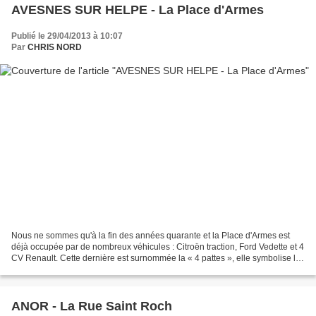
AVESNES SUR HELPE - La Place d'Armes
Publié le 29/04/2013 à 10:07
Par
CHRIS NORD
Nous ne sommes qu'à la fin des années quarante et la Place d'Armes est
déjà occupée par de nombreux véhicules : Citroën traction, Ford Vedette et 4
CV Renault. Cette dernière est surnommée la « 4 pattes », elle symbolise le
retour à la paix et à la prospérité....
ANOR - La Rue Saint Roch