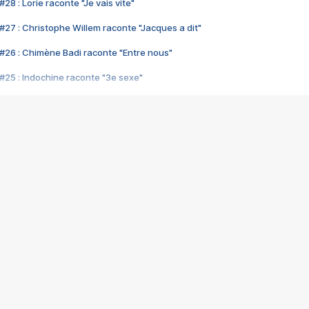
28 : Lorie raconte "Je vais vite"
#27 : Christophe Willem raconte "Jacques a dit"
#26 : Chimène Badi raconte "Entre nous"
#25 : Indochine raconte "3e sexe"
#24 : Zaho raconte "C'est chelou"
#23 : Patrick Bruel raconte "Au café des délices"
#22 : Kyo raconte "Le chemin"
#21 : Nolwenn Leroy raconte "Cassé"
#20 : Patrick Hernandez raconte "Born to be alive"
#19 : Lorie raconte "Près de moi"
#18 : Michael Jones raconte "A nos actes manqués" (avec Jean-Jacque
#17 : Khaled raconte "Aïcha"
#16 : Corneille raconte "Parce qu'on vient de loin"