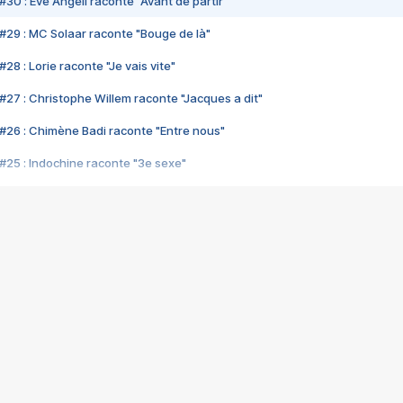
#30 : Eve Angeli raconte "Avant de partir"
#29 : MC Solaar raconte "Bouge de là"
28 : Lorie raconte "Je vais vite"
#27 : Christophe Willem raconte "Jacques a dit"
#26 : Chimène Badi raconte "Entre nous"
#25 : Indochine raconte "3e sexe"
#24 : Zaho raconte "C'est chelou"
#23 : Patrick Bruel raconte "Au café des délices"
#22 : Kyo raconte "Le chemin"
#21 : Nolwenn Leroy raconte "Cassé"
#20 : Patrick Hernandez raconte "Born to be alive"
#19 : Lorie raconte "Près de moi"
#18 : Michael Jones raconte "A nos actes manqués" (avec Jean-Jacque