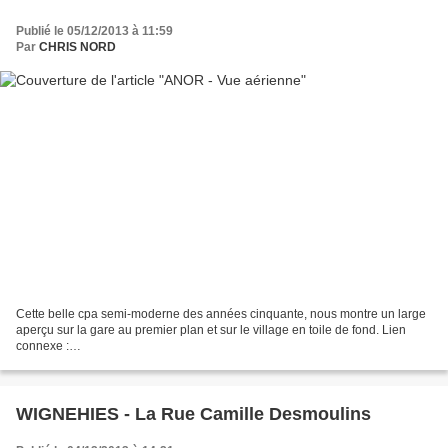
Publié le 05/12/2013 à 11:59
Par
CHRIS NORD
Cette belle cpa semi-moderne des années cinquante, nous montre un large
aperçu sur la gare au premier plan et sur le village en toile de fond. Lien
connexe :
http://chris59132.canalblog.com/archives/2013/02/18/26450616.html
WIGNEHIES - La Rue Camille Desmoulins