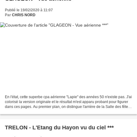
Publié le 19/02/2020 à 11:07
Par
CHRIS NORD
En l'état, cette superbe cpa aérienne "Lapie" des années 50 n'existe pas. J'ai
colorisé la version originale et le résultat m'est apparu probant pour figurer
dans ces pages. Au premier plan, on distingue l'arrière de la Salle des fêtes
ainsi que le Monument...
TRELON - L'Etang du Hayon vu du ciel ***