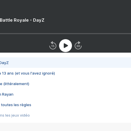
 Battle Royale - DayZ
 DayZ
 a 13 ans (et vous l'avez ignoré)
e (littéralement)
im Rayan
 toutes les règles
s les jeux vidéo
us choquant de Rockstar ? - Le scandale BULLY