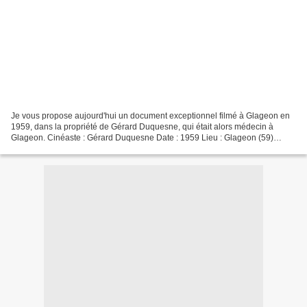
Je vous propose aujourd'hui un document exceptionnel filmé à Glageon en
1959, dans la propriété de Gérard Duquesne, qui était alors médecin à
Glageon. Cinéaste : Gérard Duquesne Date : 1959 Lieu : Glageon (59)
Coloration : Couleur Son : Muet Format :...