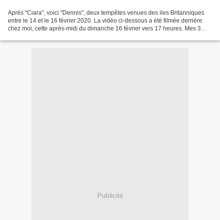
Après "Ciara", voici "Dennis", deux tempêtes venues des iles Britanniques
entre le 14 et le 16 février 2020. La vidéo ci-dessous a été filmée derrière
chez moi, cette après-midi du dimanche 16 février vers 17 heures. Mes 3
sapins ont été chahutés mais...
Publicité