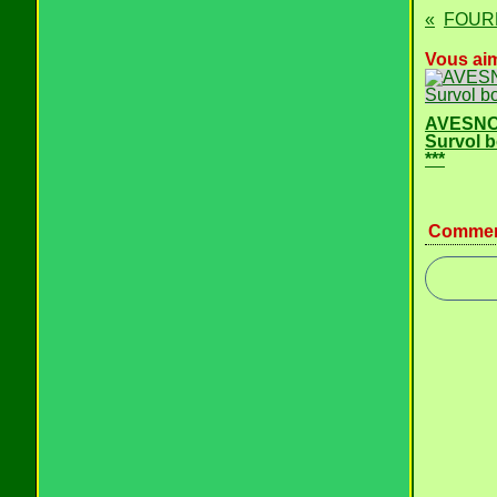
FOURMI
Vous aim
AVESNOI
Survol 
***
Commen