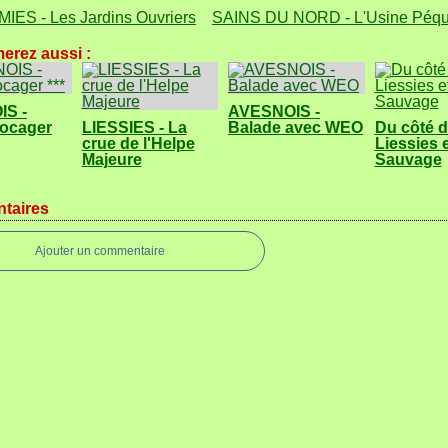
ES - Les Jardins Ouvriers
SAINS DU NORD - L'Usine Péqu
erez aussi :
S -
AVESNOIS -
bocager
LIESSIES - La
Balade avec WEO
Du côté 
crue de l'Helpe
Liessies 
Majeure
Sauvage
taires
Ajouter un commentaire