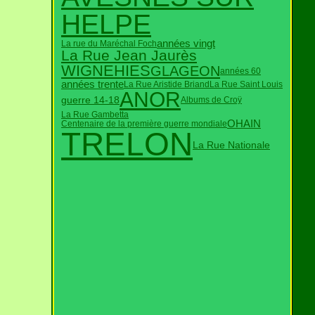
HELPE
années vingt
La rue du Maréchal Foch
La Rue Jean Jaurès
WIGNEHIES
GLAGEON
années 60
années trente
La Rue Aristide Briand
La Rue Saint Louis
ANOR
guerre 14-18
Albums de Croÿ
La Rue Gambetta
OHAIN
Centenaire de la première guerre mondiale
TRELON
La Rue Nationale