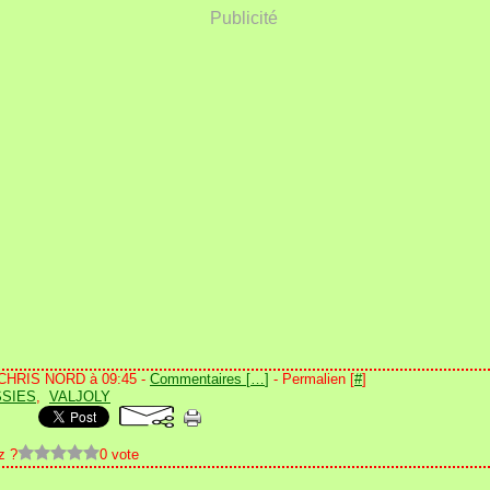
Publicité
 CHRIS NORD à 09:45 -
Commentaires [
…
]
- Permalien [
#
]
SSIES
,
VALJOLY
z ?
0 vote