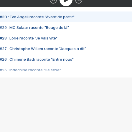
#30 : Eve Angeli raconte "Avant de partir"
#29 : MC Solaar raconte "Bouge de là"
28 : Lorie raconte "Je vais vite"
#27 : Christophe Willem raconte "Jacques a dit"
#26 : Chimène Badi raconte "Entre nous"
#25 : Indochine raconte "3e sexe"
#24 : Zaho raconte "C'est chelou"
#23 : Patrick Bruel raconte "Au café des délices"
#22 : Kyo raconte "Le chemin"
#21 : Nolwenn Leroy raconte "Cassé"
#20 : Patrick Hernandez raconte "Born to be alive"