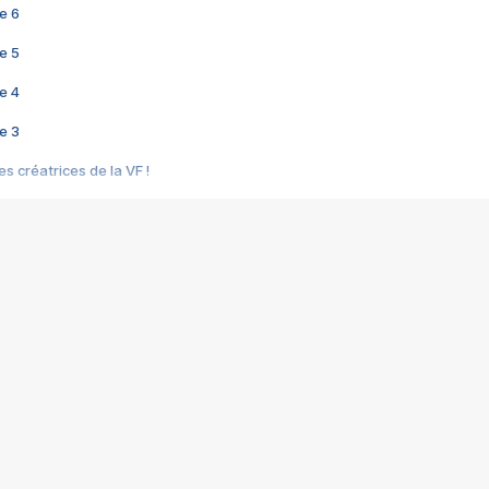
e 6
e 5
e 4
e 3
s créatrices de la VF !
e 2
e 1
e Mektoub My Love arrive enfin ! Rencontre avec Shaïn Boumedine et Sal
i : après Toni en famille
elle réalise le bouleversant Dites lui que je l'aime
ais ! Rencontre autour de Vie privée de Rebecca Zlotowski
 de Marguerite, Grave... Rencontre avec Ella Rumpf
 Les Rêveurs, un film intime sur la santé mentale