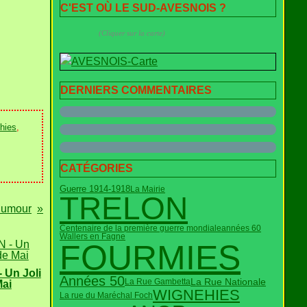
C'EST OÙ LE SUD-AVESNOIS ?
(Cliquer sur la carte)
DERNIERS COMMENTAIRES
hies
,
CATÉGORIES
Guerre 1914-1918
La Mairie
TRELON
humour
Centenaire de la première guerre mondiale
années 60
Wallers en Fagne
FOURMIES
 Un Joli
Années 50
La Rue Nationale
La Rue Gambetta
Mai
WIGNEHIES
La rue du Maréchal Foch