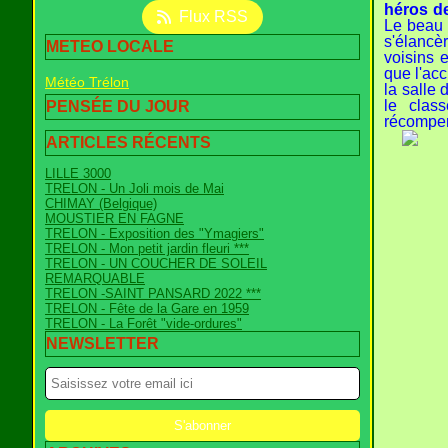
héros de
Flux RSS
Le beau 
s'élancè
METEO LOCALE
voisins 
que l'acc
Météo Trélon
la salle 
le clas
PENSÉE DU JOUR
récompe
ARTICLES RÉCENTS
LILLE 3000
TRELON - Un Joli mois de Mai
CHIMAY (Belgique)
MOUSTIER EN FAGNE
TRELON - Exposition des "Ymagiers"
TRELON - Mon petit jardin fleuri ***
TRELON - UN COUCHER DE SOLEIL
REMARQUABLE
TRELON -SAINT PANSARD 2022 ***
TRELON - Fête de la Gare en 1959
TRELON - La Forêt "vide-ordures"
NEWSLETTER