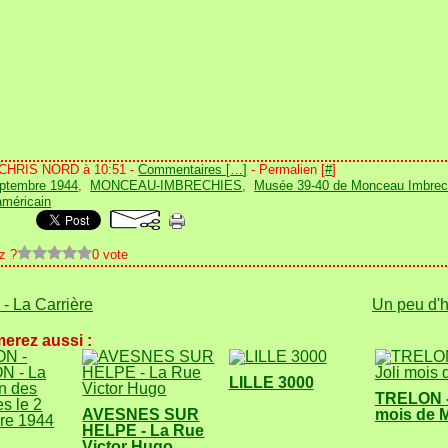
 CHRIS NORD à 10:51 -
Commentaires [
…
]
- Permalien [
#
]
eptembre 1944
,
MONCEAU-IMBRECHIES
,
Musée 39-40 de Monceau Imbrec
américain
z ?
0 vote
 La Carrière
Un peu d'
erez aussi :
LILLE 3000
TRELON -
AVESNES SUR
mois de 
HELPE - La Rue
Victor Hugo