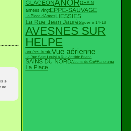
ANOR
GLAGEON
OHAIN
EPPE-SAUVAGE
années vingt
LIESSIES
La Place d'Armes
La Rue Jean Jaurès
guerre 14-18
AVESNES SUR
HELPE
Vue aérienne
années trente
La Rue Saint Louis
La Rue Aristide Briand
SAINS DU NORD
Panorama
Albums de Croÿ
La Place
is je
e de