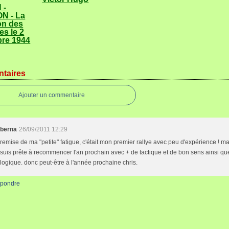
 -
N - La
on des
es le 2
re 1944
taires
Ajouter un commentaire
berna
26/09/2011 12:29
remise de ma "petite" fatigue, c'était mon premier rallye avec peu d'expérience ! ma
suis prête à recommencer l'an prochain avec + de tactique et de bon sens ainsi qu
logique. donc peut-être à l'année prochaine chris.
pondre