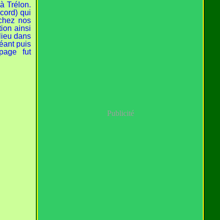
 à Trélon.
cord) qui
 chez nos
ion ainsi
 lieu dans
géant puis
page fut
Publicité