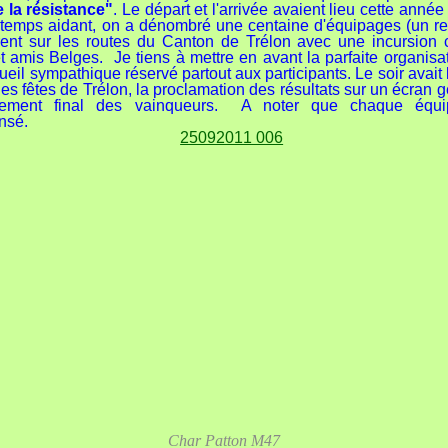
 la résistance"
. Le départ et l'arrivée avaient lieu cette année
temps aidant, on a dénombré une centaine d'équipages (un re
rent sur les routes du Canton de Trélon avec une incursion
et amis Belges. Je tiens à mettre en avant la parfaite organisat
ueil sympathique réservé partout aux participants. Le soir avait
des fêtes de Trélon, la proclamation des résultats sur un écran 
sement final des vainqueurs. A noter que chaque équi
nsé.
Char Patton M47