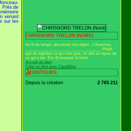
Monceau-
. Près de
a mémoire
en venant
e sur les
CHRISNORD TRELON (NORD)
Au fil du temps, découvrez ma région : L'Avesnois,
_____________________________________ Plutôt
que de regretter ce qui n'est plus, on doit se réjouir de
ce qui a été. Eric-Emmanuel Schmitt
Accueil du blog
Créer un blog avec CanalBlog
VISITEURS
Depuis la création
2 765 211