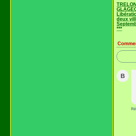
TRELON
GLAGEO
Libérati
deux vill
Septemb
***
Commen
B
Ré