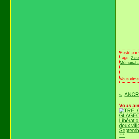
Posté par
Tags:
2 s
Mémorial 
Vous aime
ANOR -
Vous aim