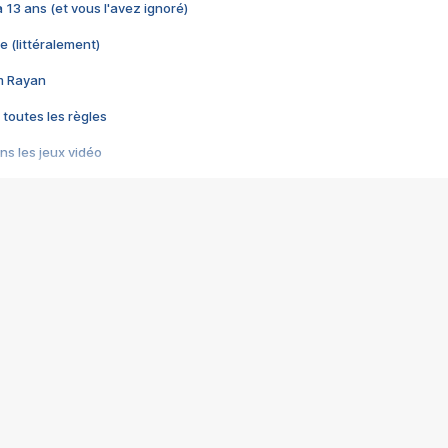
 a 13 ans (et vous l'avez ignoré)
e (littéralement)
im Rayan
 toutes les règles
s les jeux vidéo
us choquant de Rockstar ? - Le scandale BULLY
e plus moche de Steam
du RÊVE tourne au CAUCHEMAR
pendant 8 heures
it… à tort
umiliés par un jeu vidéo
ire - Final Fantasy 8
ti un empire - Age of Empires