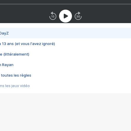
 DayZ
 a 13 ans (et vous l'avez ignoré)
e (littéralement)
im Rayan
 toutes les règles
s les jeux vidéo
us choquant de Rockstar ? - Le scandale BULLY
e plus moche de Steam
du RÊVE tourne au CAUCHEMAR
pendant 8 heures