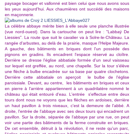
paysage bocager et vallonné est bien celui que nous avons sous
les yeux aujourd'hui. Aux chaumières ont succédé des maisons
en maçonnerie.
La célèbre abbaye mérite bien à elle seule une planche illustrée
(vue nord-ouest). Dans la cartouche on peut lire : "Labbaÿ De
Liessies". La route que suit le cavalier va à Solre-le-Château. La
rangée d'arbustes, au delà de la prairie, masque l'Helpe Majeure.
A gauche, des bâtiments en briques dont l'un possède des
pignons en gradins. Ils encadrent l'espace réservé au cloître.
Derrière se dresse l'église abbatiale formée d'un seul vaisseau
sur lequel est greffée, au nord, une chapelle. Sur la tour s'élève
une flèche à bulbe encadrée sur sa base par quatre clochetons.
Derrière cette abbatiale on aperçoit le bulbe de l'église
paroissiale. Devant, au centre, les bâtiments en briques et ceux
en pierre à l'arrière appartiennent à un quadrilatère nommé le
château qui était entouré d'eau. L'entrée s'effectue entre deux
tours dont nous ne voyons que les flèches en ardoises, derrière
un haut pavillon à trois niveaux, c'est la demeure de l'abbé. A
droite, l'entrée de l'abbaye avec ses deux tours qui encadrent un
pavillon. Sur la droite, séparée de l'abbaye par une rue, on peut
voir une partie des bâtiments de la ferme construite en briques.
De cet ensemble, détruit à la révolution, il ne reste qu'un parc,