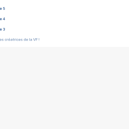
e 5
e 4
e 3
s créatrices de la VF !
e 2
e 1
e Mektoub My Love arrive enfin ! Rencontre avec Shaïn Boumedine et Sal
i : après Toni en famille
elle réalise le bouleversant Dites lui que je l'aime
ais ! Rencontre autour de Vie privée de Rebecca Zlotowski
 de Marguerite, Grave... Rencontre avec Ella Rumpf
 Les Rêveurs, un film intime sur la santé mentale