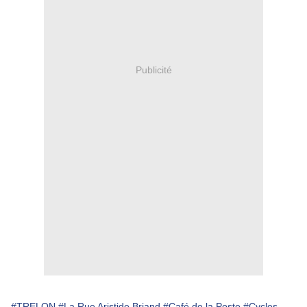
Publicité
#TRELON
#La Rue Aristide Briand
#Café de la Poste
#Cycles