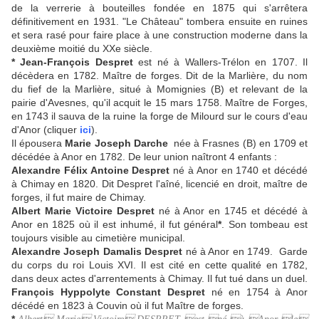
de la verrerie à bouteilles fondée en 1875 qui s'arrêtera
définitivement en 1931. "Le Château" tombera ensuite en ruines
et sera rasé pour faire place à une construction moderne dans la
deuxième moitié du XXe siècle.
*
Jean-François Despret
est né à Wallers-Trélon en 1707. Il
décèdera en 1782. Maître de forges. Dit de la Marlière, du nom
du fief de la Marlière, situé à Momignies (B) et relevant de la
pairie d'Avesnes, qu'il acquit le 15 mars 1758. Maître de Forges,
en 1743 il sauva de la ruine la forge de Milourd sur le cours d'eau
d'Anor (cliquer
ici
).
Il épousera
Marie Joseph Darche
née à Frasnes (B) en 1709 et
décédée à Anor en 1782. De leur union naîtront 4 enfants :
Alexandre Félix Antoine Despret
né à Anor en 1740 et décédé
à Chimay en 1820. Dit Despret l'aîné, licencié en droit, maître de
forges, il fut maire de Chimay.
Albert Marie Victoire
Despret
né à Anor en 1745 et décédé à
Anor en 1825 où il est inhumé, il fut général
*
. Son tombeau est
toujours visible au cimetière municipal.
Alexandre Joseph Damalis Despret
né à Anor en 1749. Garde
du corps du roi Louis XVI. Il est cité en cette qualité en 1782,
dans deux actes d'arrentements à Chimay. Il fut tué dans un duel.
François Hyppolyte Constant
Despret
né en 1754 à Anor
décédé en 1823 à Couvin où il fut Maître de forges.