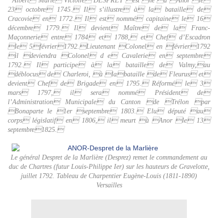
*
Albert Marie Victoire DESPRET est né à Anor le
23 octobre 1745. Il s’illustre à la bataille de
Cracovie en 1772. Il est
nommé capitaine le 16
décembre 1779. Il devient Maître de la Franc-
Maçonnerie entre 1784 et 1788, et Chef d’Escadron
le 5février1792.Lieutenant Colonel en février1792
il deviendra Colonel d e Cavalerie en septembre
1792. Il participe à la bataille de Valmy,au
déblocus de Charleroi, à labataille de Fleurus et
devient Chef de Brigade en 1795. Réformé le 3
mars 1797, il sera nommé Président de
l’Administration Municipale du Canton de Trélon par
Bonaparte le 1er septembre 1803. Elu député au
corps législatif en 1806, il meurt à Anor le 13
septembre1825.
Le général Despret de la Marlière (Desprez) remet le commandement au
duc de Chartres (futur Louis-Philippe Ier) sur les hauteurs de Gravelotte,
juillet 1792. Tableau de Charpentier Eugène-Louis (1811-1890)
Versailles