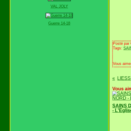
VAL JOLY
Guerre 14-18
Posté par
Tags:
SAI
Vous aime
LIESS
Vous aim
SAINS 
- L'Eglis