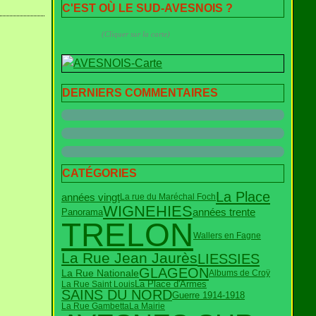
C'EST OÙ LE SUD-AVESNOIS ?
(Cliquer sur la carte)
DERNIERS COMMENTAIRES
CATÉGORIES
La Place
années vingt
La rue du Maréchal Foch
WIGNEHIES
années trente
Panorama
TRELON
Wallers en Fagne
La Rue Jean Jaurès
LIESSIES
GLAGEON
La Rue Nationale
Albums de Croÿ
La Rue Saint Louis
La Place d'Armes
SAINS DU NORD
Guerre 1914-1918
La Rue Gambetta
La Mairie