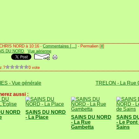
 CHRIS NORD à 10:16 -
Commentaires [
…
]
- Permalien [
#
]
NS DU NORD
,
Vue aérienne
z ?
0 vote
IES - Vue générale
TRELON - La Rue 
erez aussi :
DU NORD
SAINS DU NORD
e
- La Place
SAINS DU NORD
SAINS D
- La Rue
- Le Pont
Gambetta
Sains