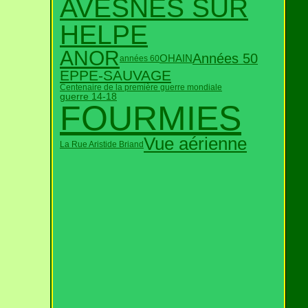
AVESNES SUR
HELPE
ANOR
Années 50
OHAIN
années 60
EPPE-SAUVAGE
Centenaire de la première guerre mondiale
guerre 14-18
FOURMIES
Vue aérienne
La Rue Aristide Briand