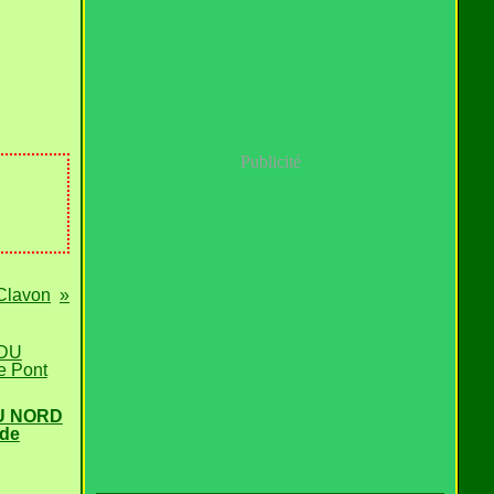
Publicité
Clavon
U NORD
 de