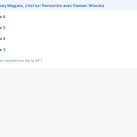
bey Maguire, c'est lui ! Rencontre avec Damien Witecka
e 6
e 5
e 4
e 3
s créatrices de la VF !
e 2
e 1
e Mektoub My Love arrive enfin ! Rencontre avec Shaïn Boumedine et Sal
i : après Toni en famille
elle réalise le bouleversant Dites lui que je l'aime
ais ! Rencontre autour de Vie privée de Rebecca Zlotowski