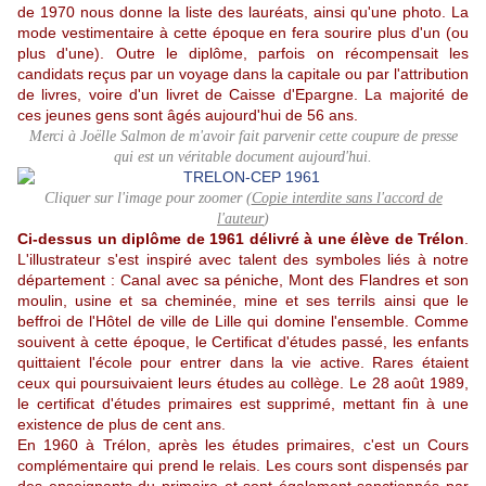
de 1970 nous donne la liste des lauréats, ainsi qu'une photo. La
mode vestimentaire à cette époque en fera sourire plus d'un (ou
plus d'une). Outre le diplôme, parfois on récompensait les
candidats reçus par un voyage dans la capitale ou par l'attribution
de livres, voire d'un livret de Caisse d'Epargne. La majorité de
ces jeunes gens sont âgés aujourd'hui de 56 ans.
Merci à Joëlle Salmon de m'avoir fait parvenir cette coupure de presse
qui est un véritable document aujourd'hui.
Cliquer sur l'image pour zoomer (
Copie interdite sans l'accord de
l'auteur
)
Ci-dessus un diplôme de 1961 délivré à une élève de Trélon
.
L'illustrateur s'est inspiré avec talent des symboles liés à notre
département : Canal avec sa péniche, Mont des Flandres et son
moulin, usine et sa cheminée, mine et ses terrils ainsi que le
beffroi de l'Hôtel de ville de Lille qui domine l'ensemble. Comme
souivent à cette époque, le Certificat d'études passé, les enfants
quittaient l'école pour entrer dans la vie active. Rares étaient
ceux qui poursuivaient leurs études au collège.
Le 28 août 1989,
le certificat d'études primaires est supprimé, mettant fin à une
existence de plus de cent ans.
En 1960 à Trélon, après les études primaires, c'est un Cours
complémentaire qui prend le relais. Les cours sont dispensés par