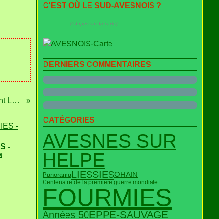
C'EST OÙ LE SUD-AVESNOIS ?
(Cliquer sur la carte)
DERNIERS COMMENTAIRES
FOURMIES - La Rue Saint Louis
CATÉGORIES
AVESNES SUR
S -
HELPE
a
LIESSIES
OHAIN
Panorama
Centenaire de la première guerre mondiale
FOURMIES
EPPE-SAUVAGE
Années 50