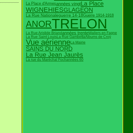
La Place
années vingt
La Place d'Armes
WIGNEHIES
GLAGEON
La Rue Nationale
guerre 14-18
Guerre 1914-1918
TRELON
ANOR
années trente
La Rue Aristide Briand
Wallers en Fagne
La Rue Saint Louis
La Rue Gambetta
Albums de Croÿ
Vue aérienne
La Mairie
SAINS DU NORD
La Rue Jean Jaurès
La rue du Maréchal Foch
années 60