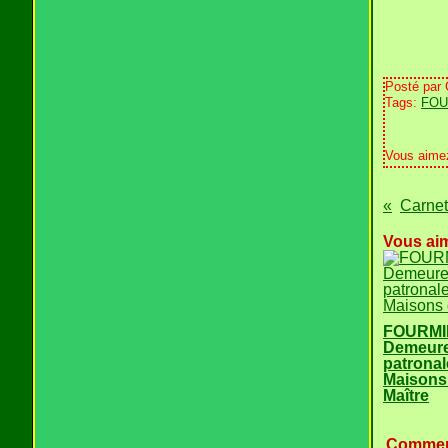
Posté par
Tags:
FOU
Vous aime
Vous aim
FOURMI
Demeur
patronal
Maisons
Maître
Commen