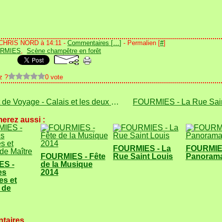
 CHRIS NORD à 14:11 -
Commentaires [
…
]
- Permalien [
#
]
RMIES
,
Scène champêtre en forêt
z ?
0 vote
Carnet de Voyage - Calais et les deux Caps
erez aussi :
FOURMIES - La
FOURMIE
FOURMIES - Fête
Rue Saint Louis
Panoram
ES -
de la Musique
es
2014
es et
 de
taires