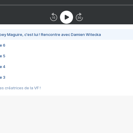
bey Maguire, c'est lui ! Rencontre avec Damien Witecka
e 6
e 5
e 4
e 3
s créatrices de la VF !
e 2
e 1
e Mektoub My Love arrive enfin ! Rencontre avec Shaïn Boumedine et Sal
i : après Toni en famille