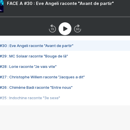
FACE A #30 : Eve Angeli raconte "Avant de partir"
#30 : Eve Angeli raconte "Avant de partir"
#29 : MC Solaar raconte "Bouge de là"
28 : Lorie raconte "Je vais vite"
#27 : Christophe Willem raconte "Jacques a dit"
#26 : Chimène Badi raconte "Entre nous"
#25 : Indochine raconte "3e sexe"
#24 : Zaho raconte "C'est chelou"
#23 : Patrick Bruel raconte "Au café des délices"
#22 : Kyo raconte "Le chemin"