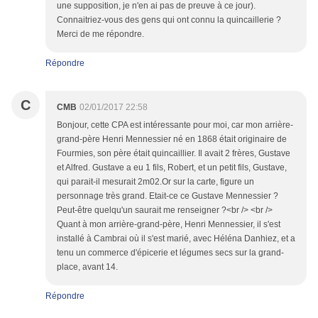
une supposition, je n'en ai pas de preuve à ce jour).
Connaitriez-vous des gens qui ont connu la quincaillerie ?
Merci de me répondre.
Répondre
C
CMB
02/01/2017 22:58
Bonjour, cette CPA est intéressante pour moi, car mon arrière-
grand-père Henri Mennessier né en 1868 était originaire de
Fourmies, son père était quincaillier. Il avait 2 frères, Gustave
et Alfred. Gustave a eu 1 fils, Robert, et un petit fils, Gustave,
qui parait-il mesurait 2m02.Or sur la carte, figure un
personnage très grand. Etait-ce ce Gustave Mennessier ?
Peut-être quelqu'un saurait me renseigner ?<br /> <br />
Quant à mon arrière-grand-père, Henri Mennessier, il s'est
installé à Cambrai où il s'est marié, avec Héléna Danhiez, et a
tenu un commerce d'épicerie et légumes secs sur la grand-
place, avant 14.
Répondre