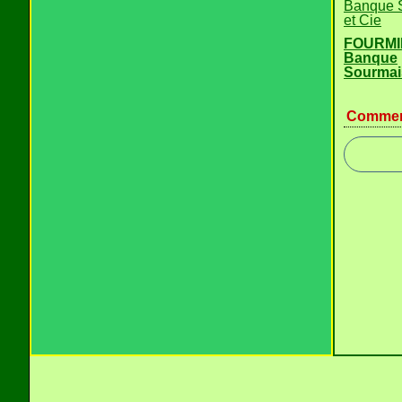
FOURMIE
Banque
Sourmais
Commen