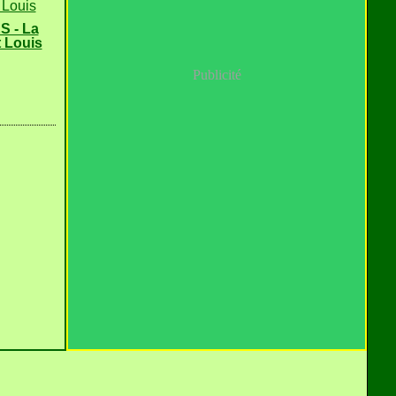
 - La
 Louis
Publicité