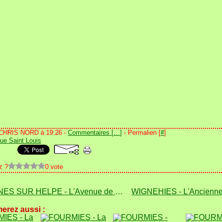
 CHRIS NORD à 19:26 -
Commentaires [
…
]
- Permalien [
#
]
ue Saint Louis
z ?
0 vote
AVESNES SUR HELPE - L'Avenue de la Gare
erez aussi :