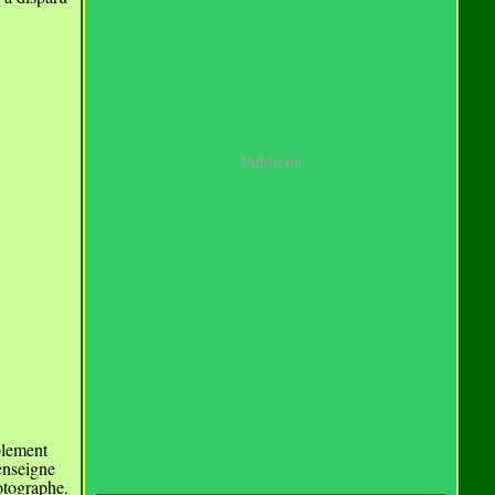
Publicité
blement
enseigne
otographe.