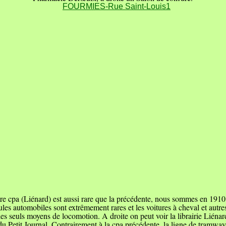
tre cpa (Liénard) est aussi rare que la précédente, nous sommes en 1910
les automobiles sont extrêmement rares et les voitures à cheval et autres
 les seuls moyens de locomotion. A droite on peut voir la librairie Liénar
u Petit Journal. Contrairement à la cpa précédente, la ligne de tramway