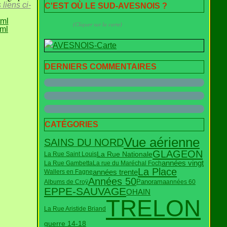
liens ci-
C'EST OÙ LE SUD-AVESNOIS ?
tml
(Cliquer sur la carte)
tml
DERNIERS COMMENTAIRES
CATÉGORIES
Vue aérienne
SAINS DU NORD
GLAGEON
La Rue Nationale
La Rue Saint Louis
années vingt
La Rue Gambetta
La rue du Maréchal Foch
La Place
années trente
Wallers en Fagne
Années 50
Panorama
Albums de Croÿ
années 60
EPPE-SAUVAGE
OHAIN
TRELON
La Rue Aristide Briand
guerre 14-18