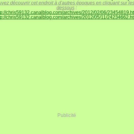
vez découvrir cet endroit à d'autres époques en cliquant sur les 
dessous
:
tp://chris59132.canalblog.com/archives/2012/02/06/23454819.h
tp://chris59132.canalblog.com/archives/2012/05/11/24234662.h
Publicité