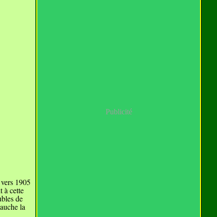
Publicité
 vers 1905
 à cette
ubles de
gauche la