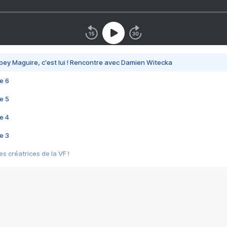
bey Maguire, c'est lui ! Rencontre avec Damien Witecka
e 6
e 5
e 4
e 3
s créatrices de la VF !
e 2
e 1
e Mektoub My Love arrive enfin ! Rencontre avec Shaïn Boumedine et Sal
i : après Toni en famille