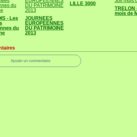
LILLE 3000
TRELON -
mois de 
S - Les
JOURNEES
s
EUROPEENNES
nnes du
DU PATRIMOINE
ne
2013
taires
Ajouter un commentaire