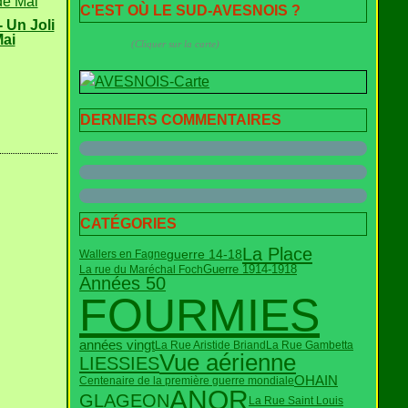
C'EST OÙ LE SUD-AVESNOIS ?
 Un Joli
Mai
(Cliquer sur la carte)
DERNIERS COMMENTAIRES
CATÉGORIES
La Place
guerre 14-18
Wallers en Fagne
Guerre 1914-1918
La rue du Maréchal Foch
Années 50
FOURMIES
années vingt
La Rue Aristide Briand
La Rue Gambetta
Vue aérienne
LIESSIES
OHAIN
Centenaire de la première guerre mondiale
ANOR
GLAGEON
La Rue Saint Louis