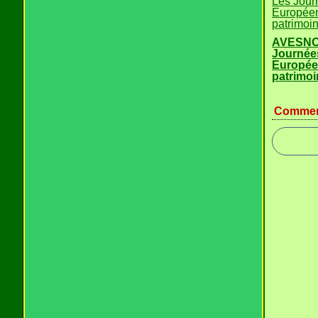
AVESNOI
Journée
Europée
patrimoi
Commen