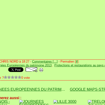
 CHRIS NORD à 18:27 -
Commentaires [
…
]
- Permalien [
#
]
nées Européennes du patrimoine 2013
,
Protections et restaurations au pays 
z ?
0 vote
JOURNEES EUROPEENNES DU PATRIMOINE 2013
erez aussi :