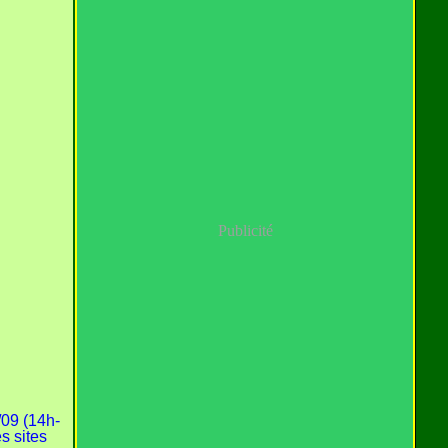
Publicité
/09 (14h-
es sites