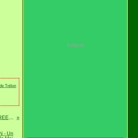
Publicité
de Trélon
GOOGLE MAPS-STREET VIEW