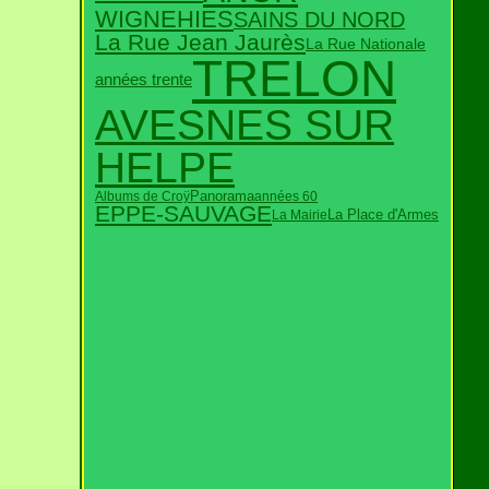
WIGNEHIES
SAINS DU NORD
La Rue Jean Jaurès
La Rue Nationale
TRELON
années trente
AVESNES SUR
HELPE
Panorama
Albums de Croÿ
années 60
EPPE-SAUVAGE
La Mairie
La Place d'Armes