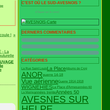
C'EST OÙ LE SUD-AVESNOIS ?
lpe
(Cliquer sur la carte)
DERNIERS COMMENTAIRES
coule !
CATÉGORIES
AUVAGE
de
La Place
La Rue Saint Louis
Albums de Croÿ
e
ANOR
guerre 14-18
Vue aérienne
Guerre 1914-1918
WIGNEHIES
La Place d'Armes
années 60
Années 50
années trente
La Mairie
AVESNES SUR
HELPE