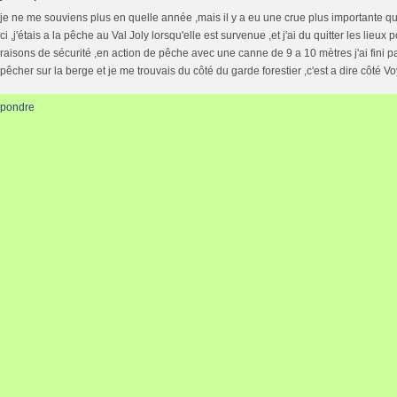
je ne me souviens plus en quelle année ,mais il y a eu une crue plus importante qu
ci ,j'étais a la pêche au Val Joly lorsqu'elle est survenue ,et j'ai du quitter les lieux 
raisons de sécurité ,en action de pêche avec une canne de 9 a 10 mètres j'ai fini p
pêcher sur la berge et je me trouvais du côté du garde forestier ,c'est a dire côté V
pondre