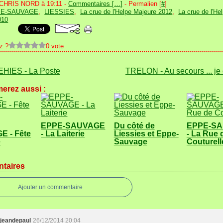
 CHRIS NORD à 19:11 -
Commentaires [
…
]
- Permalien [
#
]
PE-SAUVAGE
,
LIESSIES
,
La crue de l'Helpe Majeure 2012
,
La crue de l'He
010
z ?
0 vote
HIES - La Poste
TRELON - Au secours ... je 
erez aussi :
EPPE-SAUVAGE
Du côté de
EPPE-S
 - Fête
- La Laiterie
Liessies et Eppe-
- La Rue 
e
Sauvage
Couturell
taires
Ajouter un commentaire
jeandepaul
26/12/2014 20:04