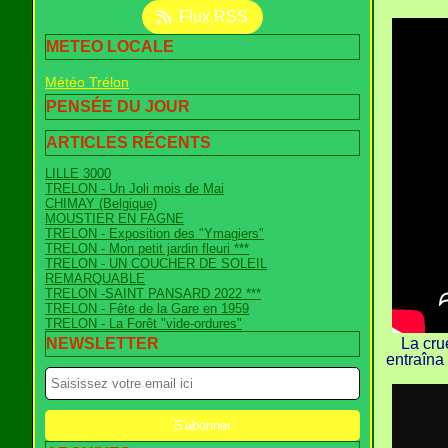
Flux RSS
METEO LOCALE
Météo Trélon
PENSÉE DU JOUR
ARTICLES RÉCENTS
LILLE 3000
TRELON - Un Joli mois de Mai
CHIMAY (Belgique)
MOUSTIER EN FAGNE
TRELON - Exposition des "Ymagiers"
TRELON - Mon petit jardin fleuri ***
TRELON - UN COUCHER DE SOLEIL
REMARQUABLE
TRELON -SAINT PANSARD 2022 ***
TRELON - Fête de la Gare en 1959
TRELON - La Forêt "vide-ordures"
NEWSLETTER
La cru
entraîna