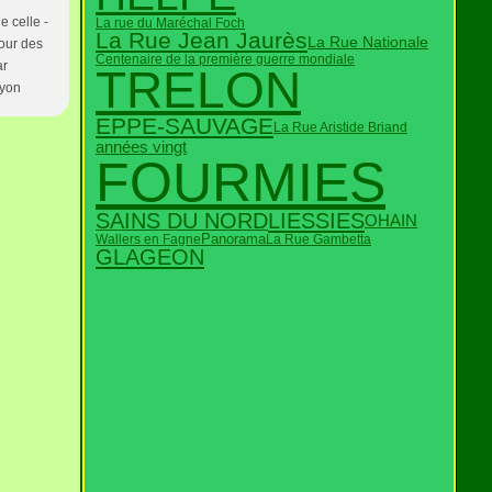
e celle -
La rue du Maréchal Foch
La Rue Jean Jaurès
La Rue Nationale
pour des
Centenaire de la première guerre mondiale
ar
TRELON
oyon
EPPE-SAUVAGE
La Rue Aristide Briand
années vingt
FOURMIES
SAINS DU NORD
LIESSIES
OHAIN
Panorama
Wallers en Fagne
La Rue Gambetta
GLAGEON