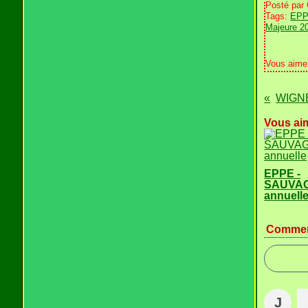
Posté par
Tags:
EP
Majeure 2
Vous aime
WIGNE
Vous aim
EPPE -
SAUVAGE
annuell
Commen
J