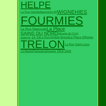
HELPE
WIGNEHIES
La Rue Gambetta
années 60
FOURMIES
La Place
La Rue Nationale
SAINS DU NORD
Albums de Croÿ
guerre 14-18
La Rue Aristide Briand
La Place d'Armes
TRELON
La Rue Saint Louis
Panorama
Guerre 1914-1918
La Mairie