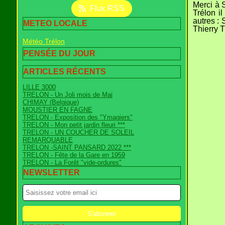
Merci à S
Flux RSS
Trélon i
autres :
METEO LOCALE
Thierry T
Météo Trélon
PENSÉE DU JOUR
ARTICLES RÉCENTS
LILLE 3000
TRELON - Un Joli mois de Mai
CHIMAY (Belgique)
MOUSTIER EN FAGNE
TRELON - Exposition des "Ymagiers"
TRELON - Mon petit jardin fleuri ***
TRELON - UN COUCHER DE SOLEIL
REMARQUABLE
TRELON -SAINT PANSARD 2022 ***
TRELON - Fête de la Gare en 1959
TRELON - La Forêt "vide-ordures"
NEWSLETTER