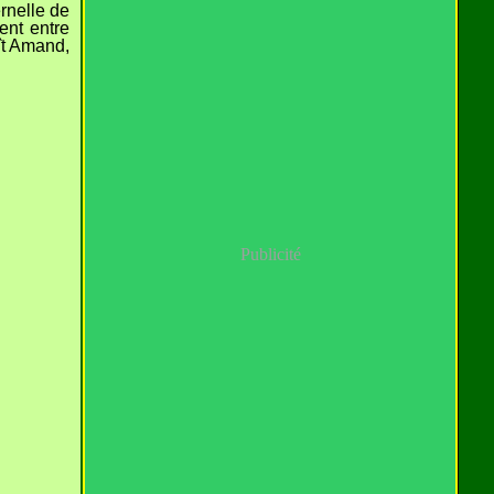
rnelle de
ent entre
ît Amand,
Publicité