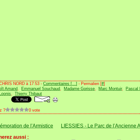
 CHRIS NORD à 17:53 -
Commentaires [
…
]
- Permalien [
#
]
oît Amand
,
Emmanuel Souchaud
,
Madame Gorisse
,
Marc Montuir
,
Pascal
Loonis
,
Thierry Thibaut
z ?
0 vote
oration de l'Armistice
LIESSIES - Le Parc de l'Ancienne 
erez aussi :