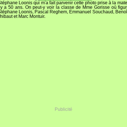
téphane Loonis qui m'a fait parvenir cette photo prise à la mate
l y a 50 ans. On peut-y voir la classe de Mme Gorisse où figur
 Stéphane Loonis, Pascal Reghem, Emmanuel Souchaud, Beno
hibaut et Marc Montuir.
Publicité