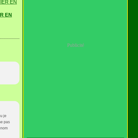
R EN
Publicité
.
u je
 ne pas
n nom