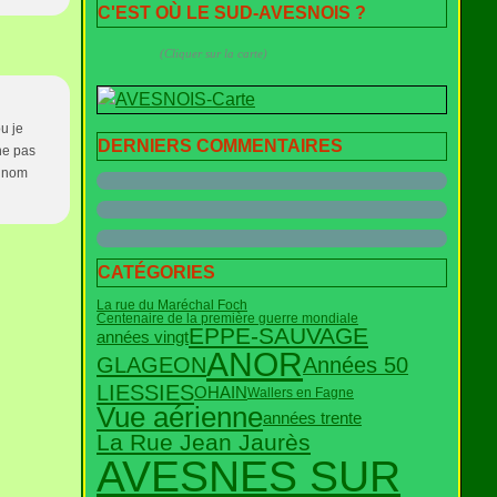
C'EST OÙ LE SUD-AVESNOIS ?
(Cliquer sur la carte)
u je
DERNIERS COMMENTAIRES
 ne pas
n nom
CATÉGORIES
La rue du Maréchal Foch
Centenaire de la première guerre mondiale
EPPE-SAUVAGE
années vingt
ANOR
Années 50
GLAGEON
LIESSIES
OHAIN
Wallers en Fagne
Vue aérienne
années trente
La Rue Jean Jaurès
AVESNES SUR