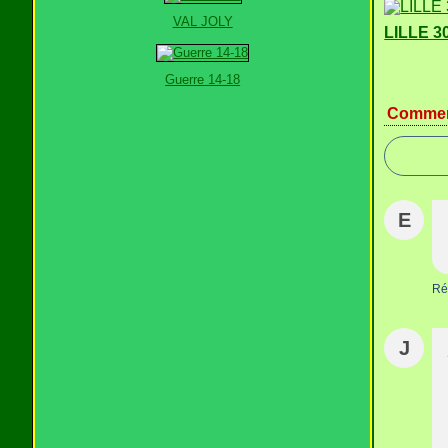
VAL JOLY
LILLE 3
Guerre 14-18
Commen
E
Ré
J