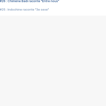
#26 : Chimène Badi raconte "Entre nous"
#25 : Indochine raconte "3e sexe"
#24 : Zaho raconte "C'est chelou"
#23 : Patrick Bruel raconte "Au café des délices"
#22 : Kyo raconte "Le chemin"
#21 : Nolwenn Leroy raconte "Cassé"
#20 : Patrick Hernandez raconte "Born to be alive"
#19 : Lorie raconte "Près de moi"
#18 : Michael Jones raconte "A nos actes manqués" (avec Jean-Jacque
#17 : Khaled raconte "Aïcha"
#16 : Corneille raconte "Parce qu'on vient de loin"
#15 : Indochine raconte "L'aventurier"
14 : Lorie raconte "Sur un air latino"