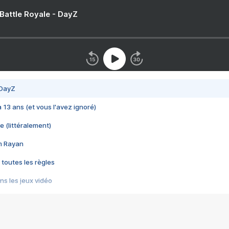
 Battle Royale - DayZ
 DayZ
 a 13 ans (et vous l'avez ignoré)
e (littéralement)
im Rayan
 toutes les règles
s les jeux vidéo
us choquant de Rockstar ? - Le scandale BULLY
e plus moche de Steam