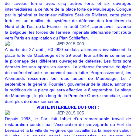
de Leveau forme avec cinq autres forts et six ouvrages
intermédiaires la ceinture de la place forte de Maubeuge. Conçue
par le général et ingénieur militaire Séré de Rivières, cette place
forte est un maillon du système de défense des frontières du
Nord et de l'est de la France. En août 1914, après avoir traversé
la Belgique, les forces de l'armée impériale allemande font route
vers Paris en application du Plan Schlieffen.
A partir du 27 août, 60 000 soldats allemands investissent la
place forte de Maubeuge et le 29 août, leur artillerie commence
le pilonnage des différents ouvrages de défense
.
Les forts sont
écrasés les uns après les autres. La défense française équipée
de matériel vétuste ne parvient pas à lutter. Progressivement, les
Allemands resserrent leur étau autour de Maubeuge. Le 7
septembre, le général Fournier, gouverneur de la place, annonce
la reddition de la place qui sera effective le 8 septembre. Le siège
de Maubeuge, le plus long de la Première Guerre mondiale, aura
duré plus de deux semaines.
VISITE INTERIEURE DU FORT :
Depuis 1993, le Fort fait l'objet d'un remarquable travail de
restauration conduit par l'Association de sauvegarde du Fort de
Leveau et la la ville de Feignies qui travaillent à la mise en valeur