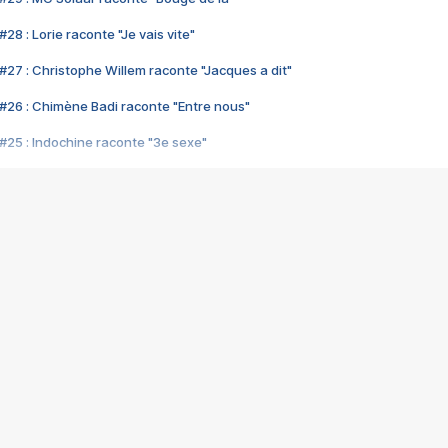
28 : Lorie raconte "Je vais vite"
#27 : Christophe Willem raconte "Jacques a dit"
#26 : Chimène Badi raconte "Entre nous"
#25 : Indochine raconte "3e sexe"
#24 : Zaho raconte "C'est chelou"
#23 : Patrick Bruel raconte "Au café des délices"
#22 : Kyo raconte "Le chemin"
#21 : Nolwenn Leroy raconte "Cassé"
#20 : Patrick Hernandez raconte "Born to be alive"
#19 : Lorie raconte "Près de moi"
#18 : Michael Jones raconte "A nos actes manqués" (avec Jean-Jacque
#17 : Khaled raconte "Aïcha"