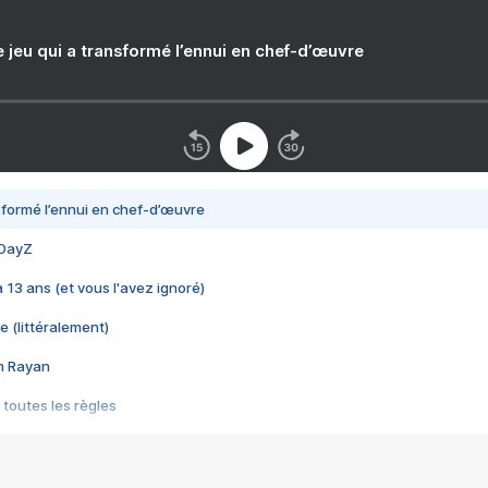
e jeu qui a transformé l’ennui en chef-d’œuvre
nsformé l’ennui en chef-d’œuvre
 DayZ
 a 13 ans (et vous l'avez ignoré)
e (littéralement)
im Rayan
 toutes les règles
s les jeux vidéo
us choquant de Rockstar ? - Le scandale BULLY