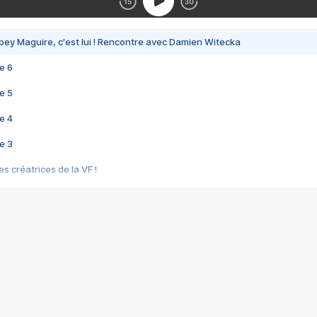
bey Maguire, c'est lui ! Rencontre avec Damien Witecka
e 6
e 5
e 4
e 3
s créatrices de la VF !
e 2
e 1
e Mektoub My Love arrive enfin ! Rencontre avec Shaïn Boumedine et Sal
i : après Toni en famille
elle réalise le bouleversant Dites lui que je l'aime