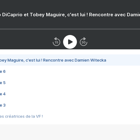
 DiCaprio et Tobey Maguire, c'est lui ! Rencontre avec Dam
bey Maguire, c'est lui ! Rencontre avec Damien Witecka
e 6
e 5
e 4
e 3
s créatrices de la VF !
e 2
e 1