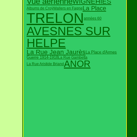
Vue aérienne
WIGNEHIES
La Place
Albums de Croÿ
Wallers en Fagne
TRELON
années 60
AVESNES SUR
HELPE
La Rue Jean Jaurès
La Place d'Armes
Guerre 1914-1918
La Rue Gambetta
ANOR
La Rue Aristide Briand