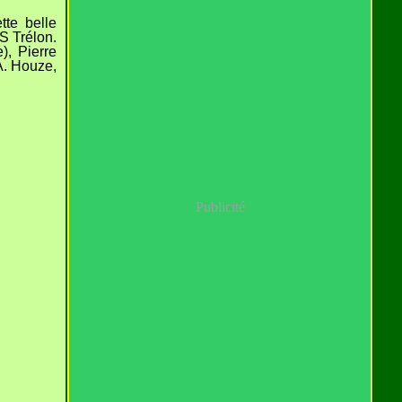
tte belle
S Trélon.
), Pierre
A. Houze,
Publicité