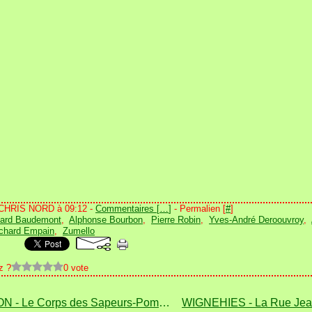
 CHRIS NORD à 09:12 -
Commentaires [
…
]
- Permalien [
#
]
nard Baudemont
,
Alphonse Bourbon
,
Pierre Robin
,
Yves-André Deroouvroy
,
chard Empain
,
Zumello
z ?
0 vote
TRELON - Le Corps des Sapeurs-Pompiers