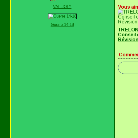
VAL JOLY
Vous aim
Guerre 14-18
TRELON
Conseil 
Révision
Commen