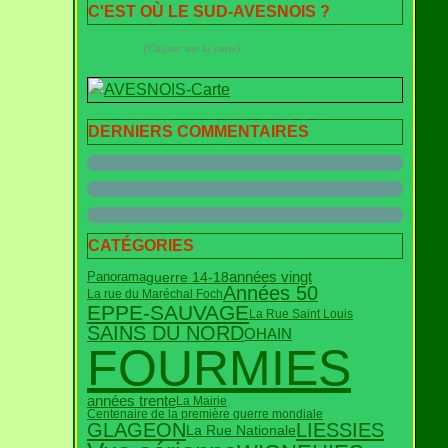
C'EST OÙ LE SUD-AVESNOIS ?
(Cliquer sur la carte)
DERNIERS COMMENTAIRES
CATÉGORIES
années vingt
guerre 14-18
Panorama
Années 50
La rue du Maréchal Foch
EPPE-SAUVAGE
La Rue Saint Louis
SAINS DU NORD
OHAIN
FOURMIES
années trente
La Mairie
Centenaire de la première guerre mondiale
GLAGEON
LIESSIES
La Rue Nationale