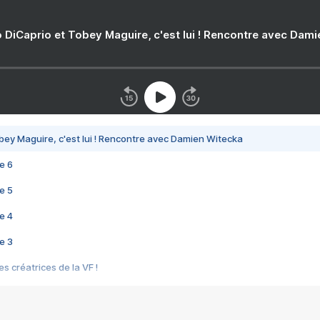
 DiCaprio et Tobey Maguire, c'est lui ! Rencontre avec Dam
bey Maguire, c'est lui ! Rencontre avec Damien Witecka
e 6
e 5
e 4
e 3
s créatrices de la VF !
e 2
e 1