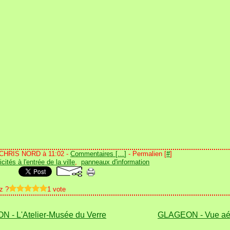
 CHRIS NORD à 11:02 -
Commentaires [
…
]
- Permalien [
#
]
icités à l'entrée de la ville
,
panneaux d'information
z ?
1 vote
 - L'Atelier-Musée du Verre
GLAGEON - Vue aé