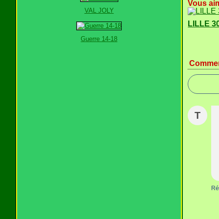
Vous aim
VAL JOLY
LILLE 3
Guerre 14-18
Commen
T
Ré