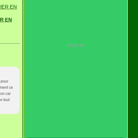
R EN
Publicité
r pour
amment ce
ion car
e tout