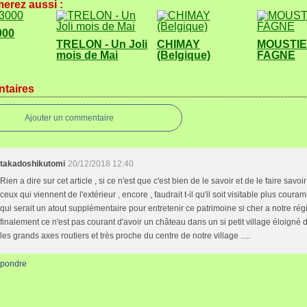
erez aussi :
000
TRELON - Un Joli
CHIMAY
MOUSTIE
mois de Mai
(Belgique)
FAGNE
taires
Ajouter un commentaire
takadoshikutomi
20/12/2018 12:40
Rien a dire sur cet article , si ce n'est que c'est bien de le savoir et de le faire savoi
ceux qui viennent de l'extérieur , encore , faudrait t-il qu'il soit visitable plus cour
qui serait un atout supplémentaire pour entretenir ce patrimoine si cher a notre rég
finalement ce n'est pas courant d'avoir un château dans un si petit village éloigné d
les grands axes routiers et très proche du centre de notre village .....
pondre