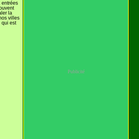
 entrées
souvent
ler la
os villes
 qui est
Publicité