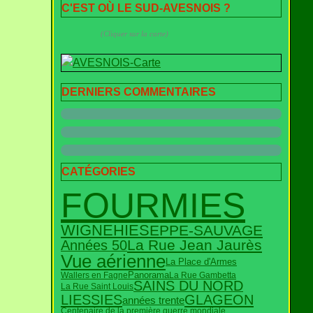
C'EST OÙ LE SUD-AVESNOIS ?
(Cliquer sur la carte)
DERNIERS COMMENTAIRES
CATÉGORIES
FOURMIES
WIGNEHIES
EPPE-SAUVAGE
La Rue Jean Jaurès
Années 50
Vue aérienne
La Place d'Armes
Panorama
Wallers en Fagne
La Rue Gambetta
SAINS DU NORD
La Rue Saint Louis
LIESSIES
GLAGEON
années trente
Centenaire de la première guerre mondiale