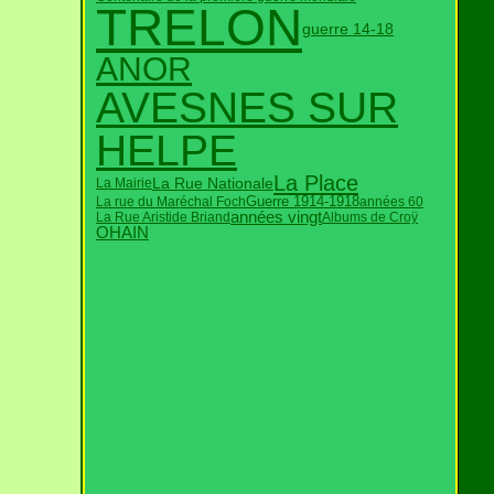
TRELON
guerre 14-18
ANOR
AVESNES SUR
HELPE
La Place
La Rue Nationale
La Mairie
Guerre 1914-1918
La rue du Maréchal Foch
années 60
années vingt
La Rue Aristide Briand
Albums de Croÿ
OHAIN