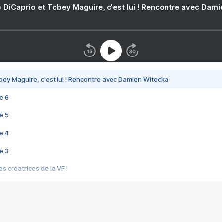
 DiCaprio et Tobey Maguire, c'est lui ! Rencontre avec Dam
bey Maguire, c'est lui ! Rencontre avec Damien Witecka
e 6
e 5
e 4
e 3
s créatrices de la VF !
e 2
e 1