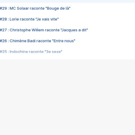
#29 : MC Solaar raconte "Bouge de là"
28 : Lorie raconte "Je vais vite"
#27 : Christophe Willem raconte "Jacques a dit"
#26 : Chimène Badi raconte "Entre nous"
#25 : Indochine raconte "3e sexe"
#24 : Zaho raconte "C'est chelou"
#23 : Patrick Bruel raconte "Au café des délices"
#22 : Kyo raconte "Le chemin"
#21 : Nolwenn Leroy raconte "Cassé"
#20 : Patrick Hernandez raconte "Born to be alive"
#19 : Lorie raconte "Près de moi"
#18 : Michael Jones raconte "A nos actes manqués" (avec Jean-Jacque