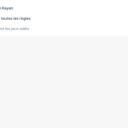
im Rayan
 toutes les règles
s les jeux vidéo
us choquant de Rockstar ? - Le scandale BULLY
e plus moche de Steam
du RÊVE tourne au CAUCHEMAR
pendant 8 heures
it… à tort
umiliés par un jeu vidéo
ire - Final Fantasy 8
ti un empire - Age of Empires
story DOFUS