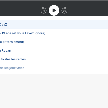
 DayZ
 a 13 ans (et vous l'avez ignoré)
e (littéralement)
im Rayan
 toutes les règles
s les jeux vidéo
us choquant de Rockstar ? - Le scandale BULLY
e plus moche de Steam
du RÊVE tourne au CAUCHEMAR
pendant 8 heures