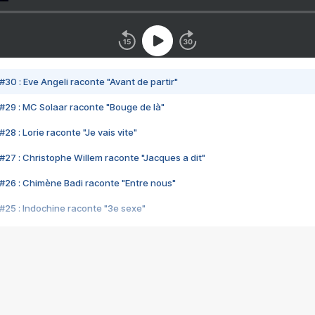
#30 : Eve Angeli raconte "Avant de partir"
#29 : MC Solaar raconte "Bouge de là"
28 : Lorie raconte "Je vais vite"
#27 : Christophe Willem raconte "Jacques a dit"
#26 : Chimène Badi raconte "Entre nous"
#25 : Indochine raconte "3e sexe"
#24 : Zaho raconte "C'est chelou"
#23 : Patrick Bruel raconte "Au café des délices"
#22 : Kyo raconte "Le chemin"
#21 : Nolwenn Leroy raconte "Cassé"