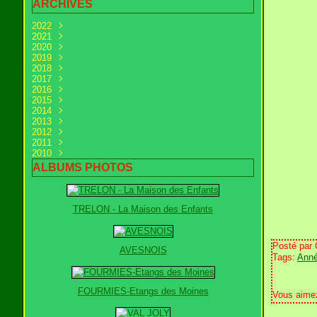
ARCHIVES
2022
2021
Mai
(4)
2020
Avril
Décembre
(1)
(1)
2019
Mars
Novembre
Décembre
(4)
(13)
(16)
2018
Février
Octobre
Novembre
Décembre
(1)
(10)
(21)
(28)
2017
Janvier
Septembre
Octobre
Novembre
Décembre
(12)
(14)
(39)
(24)
(6)
2016
Août
Septembre
Octobre
Novembre
Décembre
(9)
(28)
(22)
(31)
(25)
2015
Juillet
Août
Septembre
Octobre
Novembre
Décembre
(21)
(5)
(30)
(28)
(44)
(25)
2014
Juin
Juillet
Août
Septembre
Octobre
Novembre
Décembre
(8)
(17)
(18)
(26)
(46)
(28)
(31)
2013
Mai
Juin
Juillet
Août
Septembre
Octobre
Novembre
Décembre
(16)
(29)
(31)
(19)
(33)
(26)
(36)
(30)
2012
Avril
Mai
Juin
Juillet
Août
Septembre
Octobre
Novembre
Décembre
(39)
(23)
(24)
(16)
(18)
(27)
(29)
(32)
(34)
2011
Mars
Avril
Mai
Juin
Juillet
Août
Septembre
Octobre
Novembre
Décembre
(22)
(23)
(32)
(37)
(16)
(25)
(22)
(32)
(33)
(26)
2010
Février
Mars
Avril
Mai
Juin
Juillet
Août
Septembre
Octobre
Novembre
Décembre
(26)
(20)
(30)
(28)
(29)
(38)
(15)
(37)
(44)
(40)
(26)
Janvier
Février
Mars
Avril
Mai
Juin
Juillet
Août
Septembre
Octobre
Novembre
Décembre
(24)
(26)
(21)
(27)
(22)
(34)
(37)
(30)
(43)
(37)
(48)
(38)
ALBUMS PHOTOS
Janvier
Février
Mars
Avril
Mai
Juin
Juillet
Août
Septembre
Octobre
Novembre
(27)
(25)
(29)
(28)
(39)
(24)
(23)
(34)
(35)
(28)
(44)
Janvier
Février
Mars
Avril
Mai
Juin
Juillet
Août
Septembre
(28)
(16)
(25)
(45)
(30)
(31)
(30)
(29)
(41)
Janvier
Février
Mars
Avril
Mai
Juin
Juillet
Août
(34)
(47)
(21)
(26)
(24)
(46)
(27)
(34)
Janvier
Février
Mars
Avril
Mai
Juin
Juillet
(41)
(41)
(17)
(32)
(20)
(23)
(38)
TRELON - La Maison des Enfants
Janvier
Février
Mars
Avril
Mai
Juin
(42)
(39)
(46)
(37)
(28)
(32)
Janvier
Février
Mars
Avril
Mai
(43)
(32)
(59)
(34)
(29)
Janvier
Février
Mars
Avril
(35)
(34)
(39)
(33)
Posté par
Janvier
Février
Mars
(22)
(42)
(49)
AVESNOIS
Tags:
Anné
Janvier
Février
(33)
(30)
Janvier
(32)
FOURMIES-Etangs des Moines
Vous aime