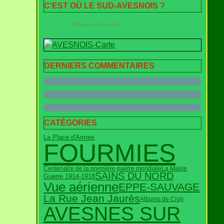
C'EST OÙ LE SUD-AVESNOIS ?
(Cliquer sur la carte)
DERNIERS COMMENTAIRES
CATÉGORIES
La Place d'Armes
FOURMIES
Centenaire de la première guerre mondiale
La Mairie
SAINS DU NORD
Guerre 1914-1918
Vue aérienne
EPPE-SAUVAGE
La Rue Jean Jaurès
Albums de Croÿ
AVESNES SUR