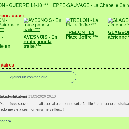
N - GUERRE 14-18 ***
EPPE-SAUVAGE - La Chapelle Sain
erez aussi :
TRELON - La
GLAGEON
 -
AVESNOIS - En
Place Joffre ***
aérienne *
route pour la
le en
traite.***
taires
Ajouter un commentaire
takadoshikutomi
23/03/2020 20:10
Magnifique souvenir qui fait que j'ai bien connu cette famille ! remarquable colorisa
redonne vie a ces moments merveilleux !
pondre