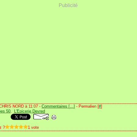
Publicité
 CHRIS NORD à 11:07 -
Commentaires [
…
]
- Permalien [
#
]
es 50
,
L'Epicerie Devred
z ?
1 vote