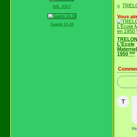
TRELO
VAL JOLY
Vous aim
Guerre 14-18
TRELON
L'Ecole
Maternel
1950 ***
Commen
T
Ré