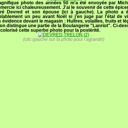
agnifique photo des années 50 m'a été envoyée par Mich
emercie ici chaleureusement. J'ai le souvenir de cette épice
ré Devred et son épouse (ici à gauche). La photo a é
lablement un peu avant Noël si j'en juge par l'étal de vi
 évidence devant le magasin : Huîtres, volailles, fruits et lé
 on distingue une partie de la Boulangerie "Lanriot". Ci-dess
 colorisé cette superbe photo pour la postérité.
(clic gauche sur la photo pour l'agrandir)