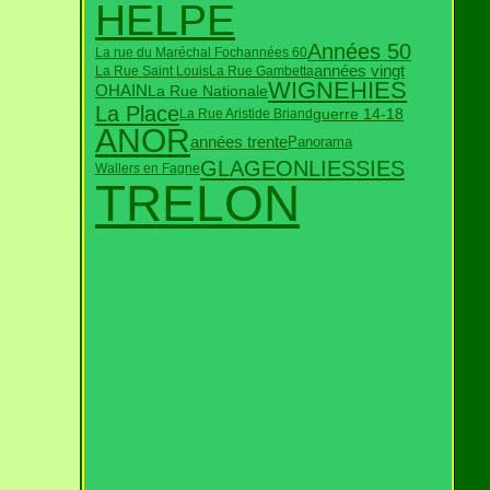
HELPE
Années 50
La rue du Maréchal Foch
années 60
années vingt
La Rue Saint Louis
La Rue Gambetta
WIGNEHIES
OHAIN
La Rue Nationale
La Place
guerre 14-18
La Rue Aristide Briand
ANOR
années trente
Panorama
GLAGEON
LIESSIES
Wallers en Fagne
TRELON