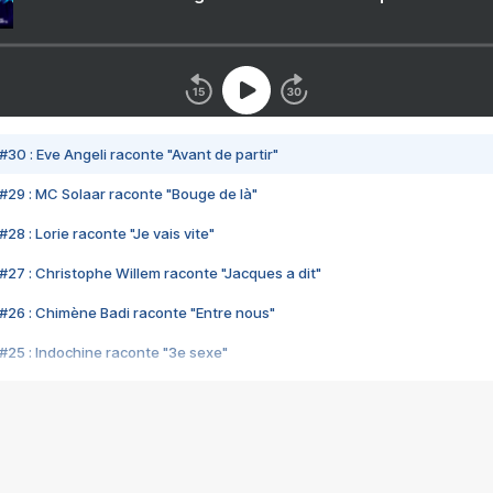
#30 : Eve Angeli raconte "Avant de partir"
#29 : MC Solaar raconte "Bouge de là"
28 : Lorie raconte "Je vais vite"
#27 : Christophe Willem raconte "Jacques a dit"
#26 : Chimène Badi raconte "Entre nous"
#25 : Indochine raconte "3e sexe"
#24 : Zaho raconte "C'est chelou"
#23 : Patrick Bruel raconte "Au café des délices"
#22 : Kyo raconte "Le chemin"