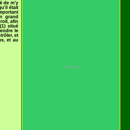
té de m'y
'il était
mportant
un grand
oit, afin
(1) situé
tendre le
rôler, et
ns, et au
Publicité