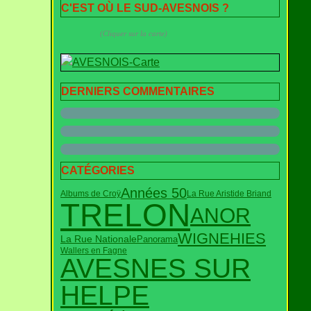
C'EST OÙ LE SUD-AVESNOIS ?
(Cliquer sur la carte)
DERNIERS COMMENTAIRES
CATÉGORIES
Années 50
Albums de Croÿ
La Rue Aristide Briand
TRELON
ANOR
WIGNEHIES
La Rue Nationale
Panorama
Wallers en Fagne
AVESNES SUR
HELPE