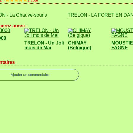
z ?
1 vote
N - La Chauve-souris
TRELON - LA FORÊT EN DA
erez aussi :
000
TRELON - Un Joli
CHIMAY
MOUSTIE
mois de Mai
(Belgique)
FAGNE
taires
Ajouter un commentaire