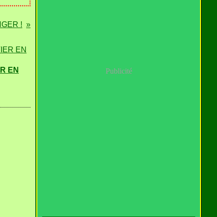
NGER !
R EN
Publicité