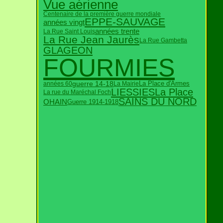
Vue aérienne
Centenaire de la première guerre mondiale
EPPE-SAUVAGE
années vingt
années trente
La Rue Saint Louis
La Rue Jean Jaurès
La Rue Gambetta
GLAGEON
FOURMIES
guerre 14-18
années 60
La Mairie
La Place d'Armes
LIESSIES
La Place
La rue du Maréchal Foch
SAINS DU NORD
OHAIN
Guerre 1914-1918