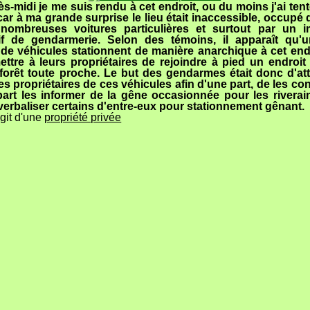
ès-midi je me suis rendu à cet endroit, ou du moins j'ai ten
car à ma grande surprise le lieu était inaccessible, occupé qu
nombreuses voitures particulières et surtout par un i
tif de gendarmerie. Selon des témoins, il apparaît qu'
e véhicules stationnent de manière anarchique à cet endr
ttre à leurs propriétaires de rejoindre à pied un endroit 
forêt toute proche. Le but des gendarmes était donc d'at
es propriétaires de ces véhicules afin d'une part, de les cont
part les informer de la gêne occasionnée pour les riverai
verbaliser certains d'entre-eux pour stationnement gênant.
'agit d'une
propriété privée