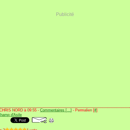
Publicité
 CHRIS NORD à 09:55 -
Commentaires [
…
]
- Permalien [
#
]
hamp d'Asile