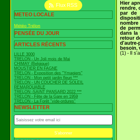
Hier apr
Flux RSS
rendre, 
par de 
METEO LOCALE
disposi
nombre d
Météo Trélon
de perme
dans la 
PENSÉE DU JOUR
retour d
d'autre-
ARTICLES RÉCENTS
besoin, 
(1) - Il s
LILLE 3000
TRELON - Un Joli mois de Mai
CHIMAY (Belgique)
MOUSTIER EN FAGNE
TRELON - Exposition des "Ymagiers"
TRELON - Mon petit jardin fleuri ***
TRELON - UN COUCHER DE SOLEIL
REMARQUABLE
TRELON -SAINT PANSARD 2022 ***
TRELON - Fête de la Gare en 1959
TRELON - La Forêt "vide-ordures"
NEWSLETTER