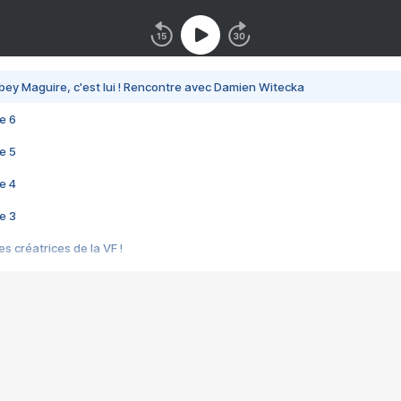
bey Maguire, c'est lui ! Rencontre avec Damien Witecka
e 6
e 5
e 4
e 3
s créatrices de la VF !
e 2
e 1
e Mektoub My Love arrive enfin ! Rencontre avec Shaïn Boumedine et Sal
i : après Toni en famille