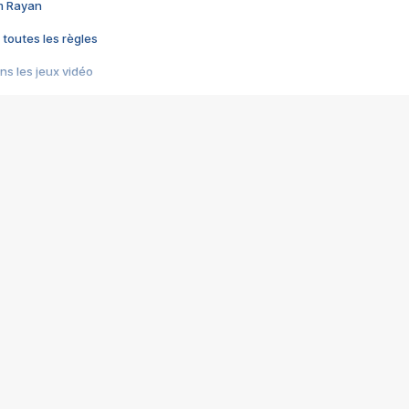
im Rayan
 toutes les règles
s les jeux vidéo
us choquant de Rockstar ? - Le scandale BULLY
e plus moche de Steam
du RÊVE tourne au CAUCHEMAR
pendant 8 heures
it… à tort
umiliés par un jeu vidéo
ire - Final Fantasy 8
ti un empire - Age of Empires
story DOFUS
tard, il crée l'un des pires jeux de tous les temps, MindsEye.