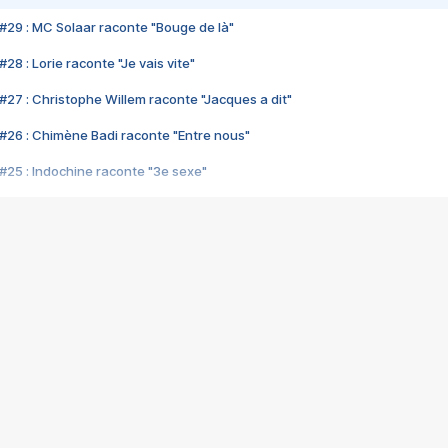
#29 : MC Solaar raconte "Bouge de là"
28 : Lorie raconte "Je vais vite"
#27 : Christophe Willem raconte "Jacques a dit"
#26 : Chimène Badi raconte "Entre nous"
#25 : Indochine raconte "3e sexe"
#24 : Zaho raconte "C'est chelou"
#23 : Patrick Bruel raconte "Au café des délices"
#22 : Kyo raconte "Le chemin"
#21 : Nolwenn Leroy raconte "Cassé"
#20 : Patrick Hernandez raconte "Born to be alive"
#19 : Lorie raconte "Près de moi"
#18 : Michael Jones raconte "A nos actes manqués" (avec Jean-Jacque