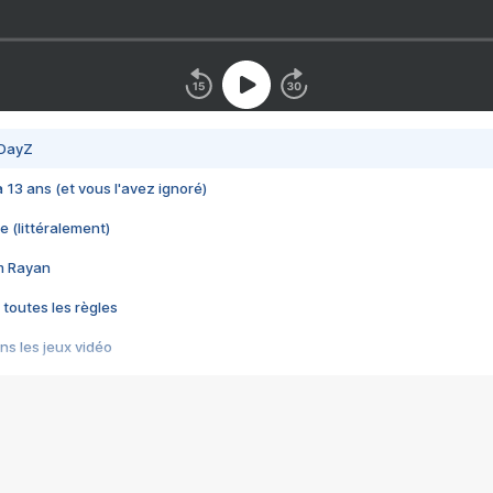
 DayZ
 a 13 ans (et vous l'avez ignoré)
e (littéralement)
im Rayan
 toutes les règles
s les jeux vidéo
us choquant de Rockstar ? - Le scandale BULLY
e plus moche de Steam
du RÊVE tourne au CAUCHEMAR