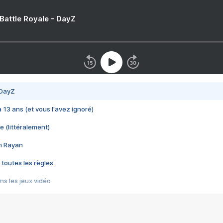
 Battle Royale - DayZ
 DayZ
 a 13 ans (et vous l'avez ignoré)
e (littéralement)
im Rayan
 toutes les règles
s les jeux vidéo
us choquant de Rockstar ? - Le scandale BULLY
e plus moche de Steam