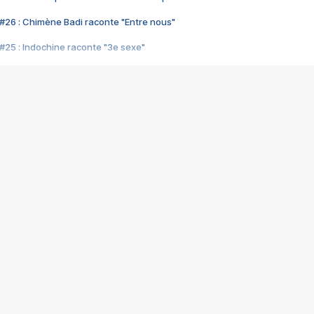
#26 : Chimène Badi raconte "Entre nous"
#25 : Indochine raconte "3e sexe"
#24 : Zaho raconte "C'est chelou"
#23 : Patrick Bruel raconte "Au café des délices"
#22 : Kyo raconte "Le chemin"
#21 : Nolwenn Leroy raconte "Cassé"
#20 : Patrick Hernandez raconte "Born to be alive"
#19 : Lorie raconte "Près de moi"
#18 : Michael Jones raconte "A nos actes manqués" (avec Jean-Jacque
#17 : Khaled raconte "Aïcha"
#16 : Corneille raconte "Parce qu'on vient de loin"
#15 : Indochine raconte "L'aventurier"