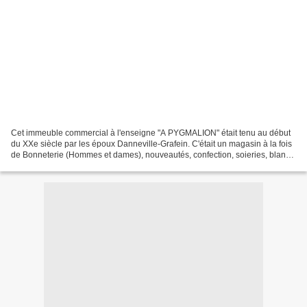
Cet immeuble commercial à l'enseigne "A PYGMALION" était tenu au début
du XXe siècle par les époux Danneville-Grafein. C'était un magasin à la fois
de Bonneterie (Hommes et dames), nouveautés, confection, soieries, blanc
et articles de travail. A cette...