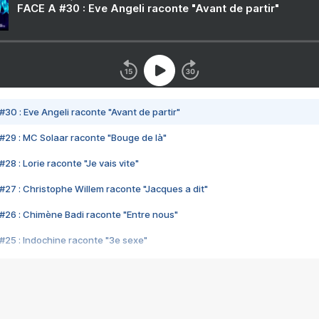
FACE A #30 : Eve Angeli raconte "Avant de partir"
#30 : Eve Angeli raconte "Avant de partir"
#29 : MC Solaar raconte "Bouge de là"
28 : Lorie raconte "Je vais vite"
#27 : Christophe Willem raconte "Jacques a dit"
#26 : Chimène Badi raconte "Entre nous"
#25 : Indochine raconte "3e sexe"
#24 : Zaho raconte "C'est chelou"
#23 : Patrick Bruel raconte "Au café des délices"
#22 : Kyo raconte "Le chemin"