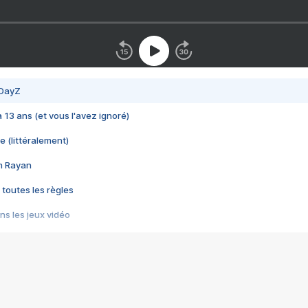
 DayZ
 a 13 ans (et vous l'avez ignoré)
e (littéralement)
im Rayan
 toutes les règles
s les jeux vidéo
us choquant de Rockstar ? - Le scandale BULLY
e plus moche de Steam
du RÊVE tourne au CAUCHEMAR