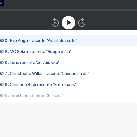
#30 : Eve Angeli raconte "Avant de partir"
#29 : MC Solaar raconte "Bouge de là"
28 : Lorie raconte "Je vais vite"
#27 : Christophe Willem raconte "Jacques a dit"
#26 : Chimène Badi raconte "Entre nous"
#25 : Indochine raconte "3e sexe"
#24 : Zaho raconte "C'est chelou"
#23 : Patrick Bruel raconte "Au café des délices"
#22 : Kyo raconte "Le chemin"