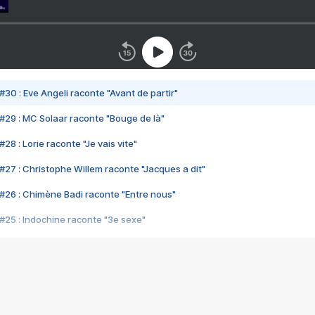
#30 : Eve Angeli raconte "Avant de partir"
#29 : MC Solaar raconte "Bouge de là"
28 : Lorie raconte "Je vais vite"
#27 : Christophe Willem raconte "Jacques a dit"
#26 : Chimène Badi raconte "Entre nous"
#25 : Indochine raconte "3e sexe"
#24 : Zaho raconte "C'est chelou"
#23 : Patrick Bruel raconte "Au café des délices"
#22 : Kyo raconte "Le chemin"