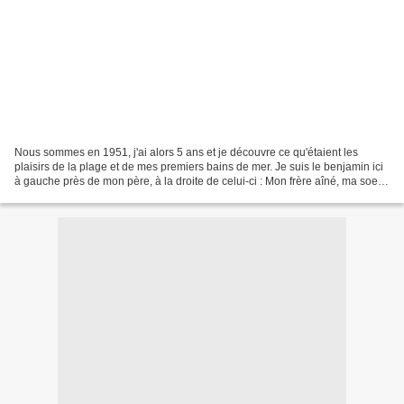
Nous sommes en 1951, j'ai alors 5 ans et je découvre ce qu'étaient les
plaisirs de la plage et de mes premiers bains de mer. Je suis le benjamin ici
à gauche près de mon père, à la droite de celui-ci : Mon frère aîné, ma soeur
et son jeune futur beau-frère,...