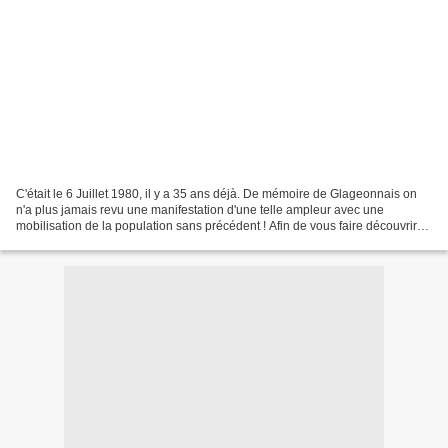
C'était le 6 Juillet 1980, il y a 35 ans déjà. De mémoire de Glageonnais on
n'a plus jamais revu une manifestation d'une telle ampleur avec une
mobilisation de la population sans précédent ! Afin de vous faire découvrir
ce que fut cette fête, j'ai monté...