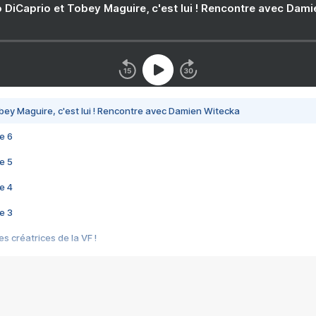
 DiCaprio et Tobey Maguire, c'est lui ! Rencontre avec Dam
bey Maguire, c'est lui ! Rencontre avec Damien Witecka
e 6
e 5
e 4
e 3
s créatrices de la VF !
e 2
e 1
e Mektoub My Love arrive enfin ! Rencontre avec Shaïn Boumedine et Sal